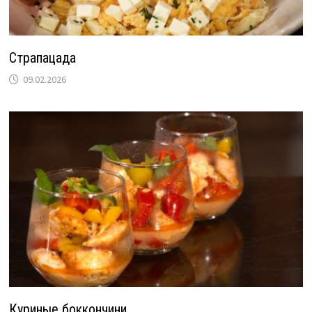
Страпацада
09.02.2026
Куриные боккончини