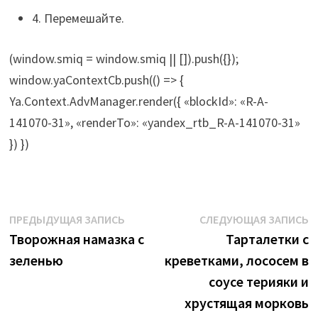
4. Перемешайте.
(window.smiq = window.smiq || []).push({});
window.yaContextCb.push(() => {
Ya.Context.AdvManager.render({ «blockId»: «R-A-
141070-31», «renderTo»: «yandex_rtb_R-A-141070-31»
}) })
Навигация
Предыдущая
С
ПРЕДЫДУЩАЯ ЗАПИСЬ
СЛЕДУЮЩАЯ ЗАПИСЬ
запись:
з
Творожная намазка с
Тарталетки с
по
зеленью
креветками, лососем в
записям
соусе терияки и
хрустящая морковь