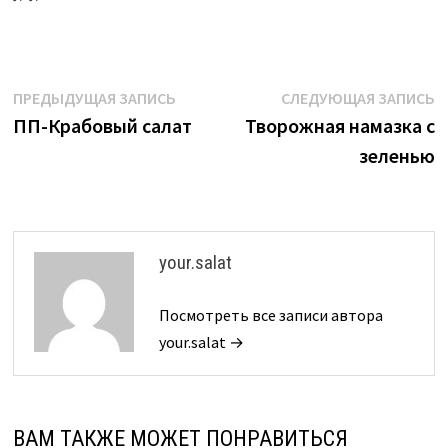
Навигация
Предыдущая
С
ПРЕДЫДУЩАЯ ЗАПИСЬ
СЛЕДУЮЩАЯ ЗАПИСЬ
запись:
з
ПП-Крабовый салат
Творожная намазка с
по
зеленью
записям
your.salat
Посмотреть все записи автора
your.salat →
ВАМ ТАКЖЕ МОЖЕТ ПОНРАВИТЬСЯ