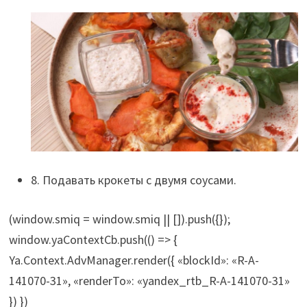
8. Подавать крокеты с двумя соусами.
(window.smiq = window.smiq || []).push({});
window.yaContextCb.push(() => {
Ya.Context.AdvManager.render({ «blockId»: «R-A-
141070-31», «renderTo»: «yandex_rtb_R-A-141070-31»
}) })