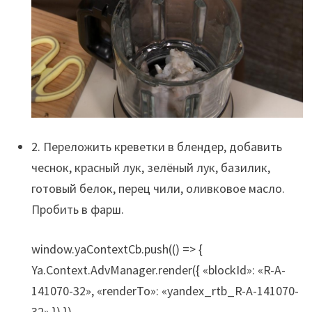
2. Переложить креветки в блендер, добавить
чеснок, красный лук, зелёный лук, базилик,
готовый белок, перец чили, оливковое масло.
Пробить в фарш.
window.yaContextCb.push(() => {
Ya.Context.AdvManager.render({ «blockId»: «R-A-
141070-32», «renderTo»: «yandex_rtb_R-A-141070-
32» }) })