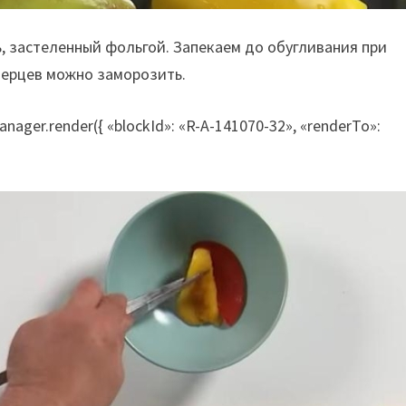
, застеленный фольгой. Запекаем до обугливания при
перцев можно заморозить.
nager.render({ «blockId»: «R-A-141070-32», «renderTo»: