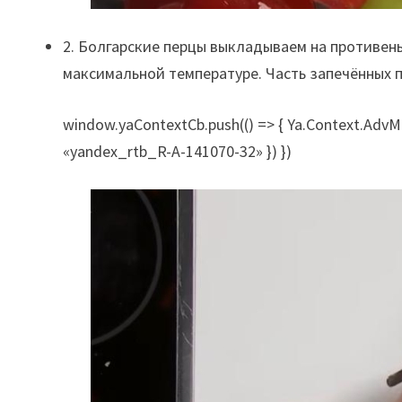
2. Болгарские перцы выкладываем на противень
максимальной температуре. Часть запечённых 
window.yaContextCb.push(() => { Ya.Context.AdvMa
«yandex_rtb_R-A-141070-32» }) })