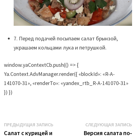
7. Перед подачей посыпаем салат брынзой,
украшаем кольцами лука и петрушкой.
window.yaContextCb.push(() => {
Ya.Context.AdvManager.render({ «blockId»: «R-A-
141070-31», «renderTo»: «yandex_rtb_R-A-141070-31»
}) })
Навигация
Предыдущая
С
ПРЕДЫДУЩАЯ ЗАПИСЬ
СЛЕДУЮЩАЯ ЗАПИСЬ
запись:
з
Салат с курицей и
Версия салата по-