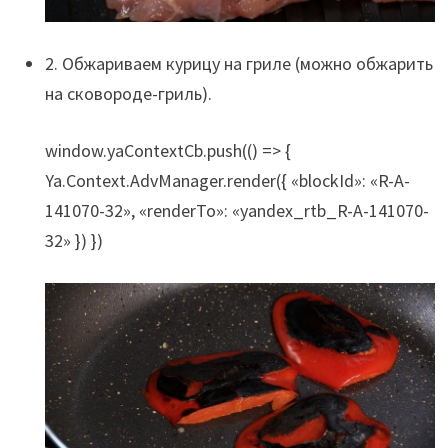
2. Обжариваем курицу на гриле (можно обжарить
на сковороде-гриль).
window.yaContextCb.push(() => {
Ya.Context.AdvManager.render({ «blockId»: «R-A-
141070-32», «renderTo»: «yandex_rtb_R-A-141070-
32» }) })