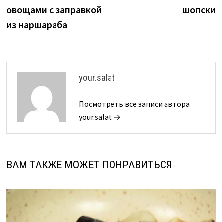
по
овощами с заправкой
шопски
записям
из наршараба
your.salat
Посмотреть все записи автора
your.salat →
ВАМ ТАКЖЕ МОЖЕТ ПОНРАВИТЬСЯ